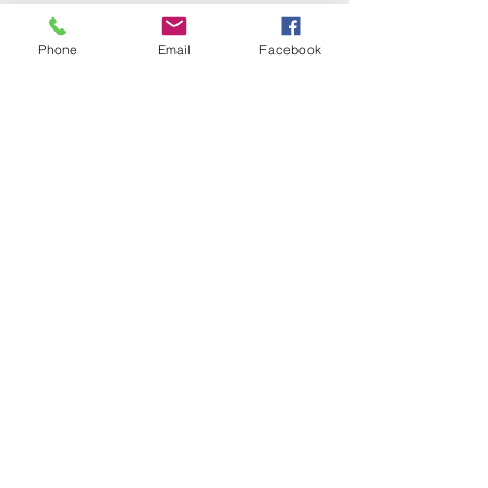
Accessories
Phone
Email
Facebook
Info
About
Contact
Support
FAQ
​プライバシーポリシー
Contact
Customer Service: