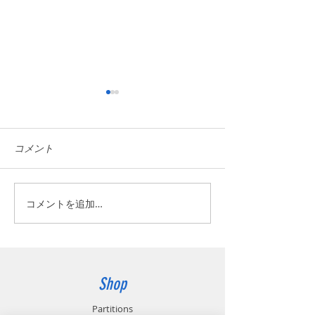
コメント
新商品開発中
コメントを追加…
DXソリューションの開
発、導入支援を始めまし
た
Shop
Partitions