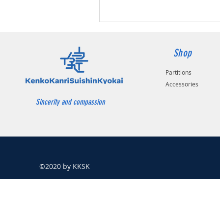
Shop
Partitions
Accessories
​Sincerity and compassion
©2020 by KKSK