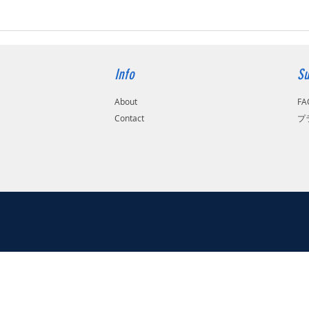
Info
Su
About
FA
Contact
​