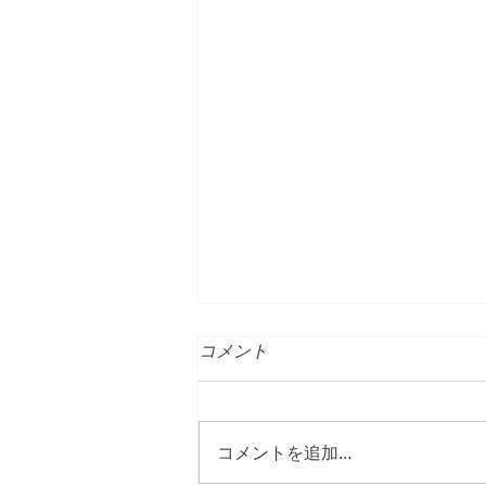
価格改定のお知らせ
コメント
お客様各位 平素より弊社フリー
パーティション・三つ折り式衝立
「折パー君」等ご愛用頂きまし
コメントを追加…
て、誠にありがとうございます。