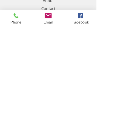
About
Contact
Phone
Email
Facebook
Support
FAQ
​プライバシーポリシー
Contact
Customer Service:
048-422-3862
info＠kensuikyo.jp
​埼玉県戸田市美女木1-29-9