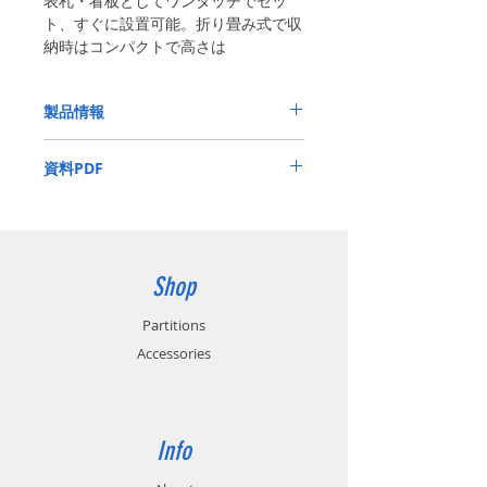
表札・看板としてワンタッチでセッ
ト、すぐに設置可能。折り畳み式で収
納時はコンパクトで高さは
1,000mm〜1,800mmまで調整可能で
す。
製品情報
アルミ合金製
資料PDF
こちらの商品のパンフレットを
ダウンロード
できます。
Shop
Partitions
Accessories
Info